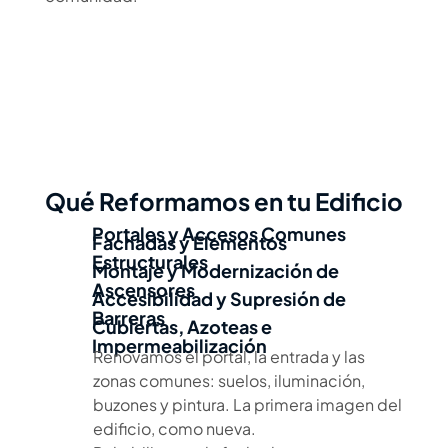
Qué Reformamos en tu Edificio
Portales y Accesos Comunes
Fachadas y Elementos
Estructurales
Montaje y Modernización de
Ascensores
Accesibilidad y Supresión de
Barreras
Cubiertas, Azoteas e
Impermeabilización
Renovamos el portal, la entrada y las
zonas comunes: suelos, iluminación,
buzones y pintura. La primera imagen del
edificio, como nueva.