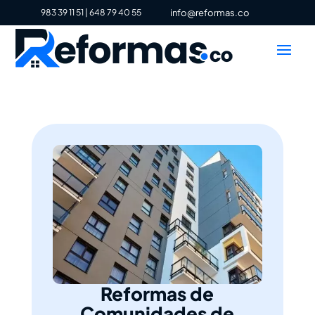
983 39 11 51
|
648 79 40 55
info@reformas.co
Reformas de
Comunidades de