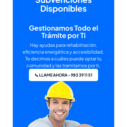
Disponibles
Gestionamos Todo el
Trámite por Ti
Hay ayudas para rehabilitación,
eficiencia energética y accesibilidad.
Te decimos a cuáles puede optar tu
comunidad y las tramitamos por ti.
📞 LLAME AHORA - 983 39 11 51