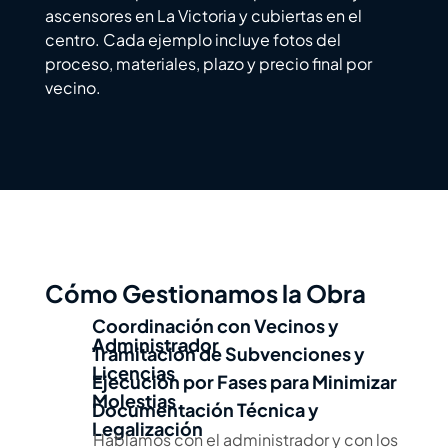
ascensores en La Victoria y cubiertas en el
centro. Cada ejemplo incluye fotos del
proceso, materiales, plazo y precio final por
vecino.
Cómo Gestionamos la Obra
Coordinación con Vecinos y
Administrador
Tramitación de Subvenciones y
Licencias
Ejecución por Fases para Minimizar
Molestias
Documentación Técnica y
Legalización
Hablamos con el administrador y con los