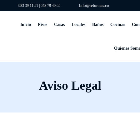
info@reformas.co
983 39 11 51
|
648 79 40 55
Inicio
Pisos
Casas
Locales
Baños
Cocinas
Com
Quienes Som
Aviso Legal