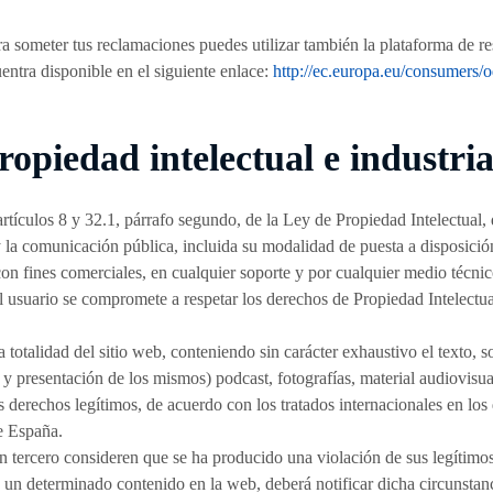
ra someter tus reclamaciones puedes utilizar también la plataforma de reso
ntra disponible en el siguiente enlace:
http://ec.europa.eu/consumers/o
opiedad intelectual e industria
 artículos 8 y 32.1, párrafo segundo, de la Ley de Propiedad Intelectua
y la comunicación pública, incluida su modalidad de puesta a disposición,
on fines comerciales, en cualquier soporte y por cualquier medio técnico
usuario se compromete a respetar los derechos de Propiedad Intelectual 
 totalidad del sitio web, conteniendo sin carácter exhaustivo el texto, 
 y presentación de los mismos) podcast, fotografías, material audiovisual
s derechos legítimos, de acuerdo con los tratados internacionales en los
e España.
n tercero consideren que se ha producido una violación de sus legítim
de un determinado contenido en la web, deberá notificar dicha circunstan