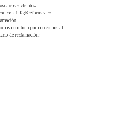
suarios y clientes.
trónico a info@reformas.co
lamación.
ormas.co o bien por correo postal
lario de reclamación: