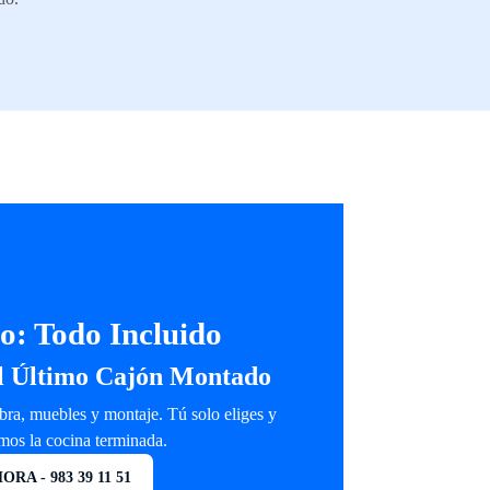
o: Todo Incluido
el Último Cajón Montado
ra, muebles y montaje. Tú solo eliges y
mos la cocina terminada.
RA - 983 39 11 51