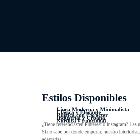
Estilos Disponibles
Línea Moderna y Minimalista
Clásica y Elegante
Rústica con Carácter
Industrial y Urbana
Nórdica y Funcional
¿Tiene referencias en Pinterest o Instagram? Las
Si no sabe por dónde empezar, nuestro interiorista
adaptadas.