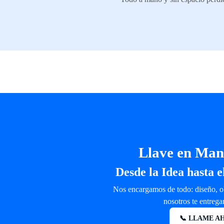
Llave en Man
Desde la Idea hasta 
Nos encargamos de todo: diseño, ob
nosotros te entrega
📞 LLAME AHO