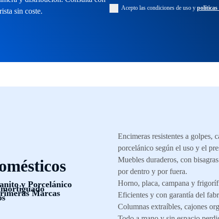
Acepto las condiciones de uso y
políticas
rista sin coste.
Encimeras resistentes a golpes, 
porcelánico según el uso y el pr
Muebles duraderos, con bisagras
domésticos
por dentro y por fuera.
Horno, placa, campana y frigoríf
nito y Porcelánico
Amortiguado
Primeras Marcas
Eficientes y con garantía del fabr
os
Columnas extraíbles, cajones or
Todo a mano y sin espacio perdi