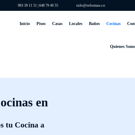
info@reformas.co
983 39 11 51
|
648 79 40 55
Inicio
Pisos
Casas
Locales
Baños
Cocinas
Com
Quienes Som
ocinas en
 tu Cocina a