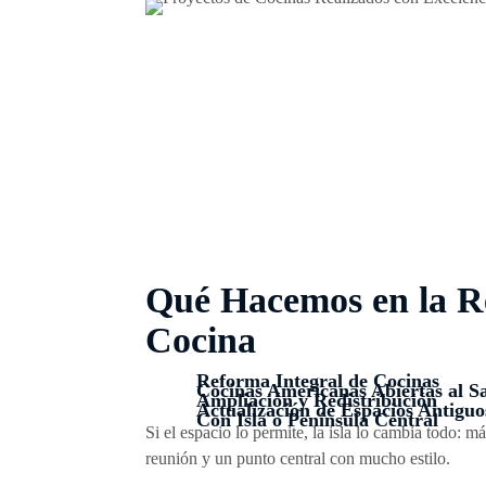
Qué Hacemos en la R
Cocina
Reforma Integral de Cocinas
Cocinas Americanas Abiertas al S
Ampliación y Redistribución
Actualización de Espacios Antiguo
Con Isla o Península Central
Si el espacio lo permite, la isla lo cambia todo: m
reunión y un punto central con mucho estilo.