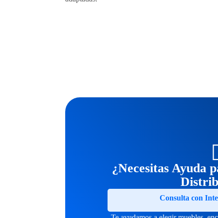
¿Necesitas Ayuda pa
Distri
Consulta con Inte
Te ayudamos a elegir muebles, enc