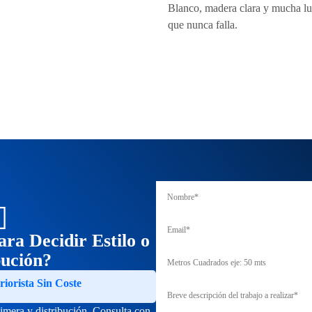
Blanco, madera clara y mucha luz.
que nunca falla.

ra Decidir Estilo o
bución?
riorista Sin Coste
imera y distribución. Consulta con