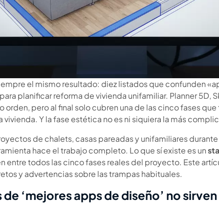
empre el mismo resultado: diez listados que confunden «a
 para planificar reforma de vivienda unifamiliar. Planner 5
 orden, pero al final solo cubren una de las cinco fases que
vivienda. Y la fase estética no es ni siquiera la más compli
yectos de chalets, casas pareadas y unifamiliares durante l
ramienta hace el trabajo completo. Lo que sí existe es un
st
entre todos las cinco fases reales del proyecto. Este artíc
etos y advertencias sobre las trampas habituales.
as de ‘mejores apps de diseño’ no sirven