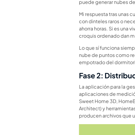
puede generar nubes de p
Mi respuesta tras unas c
con dinteles raros o nec
ahorra horas. Si es una v
croquis ordenado dan m
Lo que sí funciona siempr
nube de puntos como res
empotrado del dormitorio
Fase 2: Distrib
La aplicación para la ges
aplicaciones de medició
Sweet Home 3D, HomeByM
Architect) y herramienta
producen archivos que un