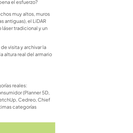
pena el esfuerzo?
techos muy altos, muros
s antiguas), el LiDAR
 láser tradicional y un
e visita y archivar la
altura real del armario
orías reales:
nsumidor (Planner 5D,
etchUp, Cedreo, Chief
ltimas categorías