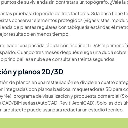
untos de su vivienda sin contratar a un topógrafo. ¿Vale la 
uantas pruebas: depende de tres factores. Si la casa tiene 
esitas conservar elementos protegidos (vigas vistas, moldura
ivienda de plantas regulares con tabiquería estándar, el metro
ejor resultado en menos tiempo.
e: hacer una pasada rápida con escáner LiDAR el primer día d
paldo. Cuando tres meses después surge una duda sobre la 
 principal, esa nube se consulta en treinta segundos.
ución y planos 2D/3D
tión de planos en una restauración se divide en cuatro categ
n integradas con planos básicos, maquetadores 3D para co
e), programa de visualización y propuesta comercial (Sk
s CAD/BIM serias (AutoCAD, Revit, ArchiCAD). Solo las dos ú
 arquitecto puede usar para redactar un estudio técnico.