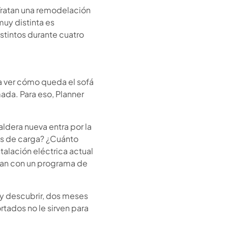
 Tratan una remodelación
 muy distinta es
stintos durante cuatro
a ver cómo queda el sofá
ada. Para eso, Planner
ldera nueva entra por la
es de carga? ¿Cuánto
talación eléctrica actual
tan con un programa de
o y descubrir, dos meses
tados no le sirven para