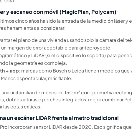
e obra.
er y escaneo con móvil (MagicPlan, Polycam)
ltimos cinco años ha sido la entrada de la medición láser y 
res herramientas a considerar:
vantar el plano de una vivienda usando solo la cámara del t
 un margen de error aceptable para anteproyecto.
ogramétrico y LiDAR (si el dispositivo lo soporta) para gene
ando la geometría es compleja.
th + app
: marcas como Bosch o Leica tienen modelos que
 Menos espectacular, más fiable.
a una unifamiliar de menos de 150 m² con geometría rectang
ras, dobles alturas o porches integrados, mejor combinar 
r las cotas críticas.
a un escáner LiDAR frente al metro tradicional
d Pro incorporan sensor LiDAR desde 2020. Eso significa que