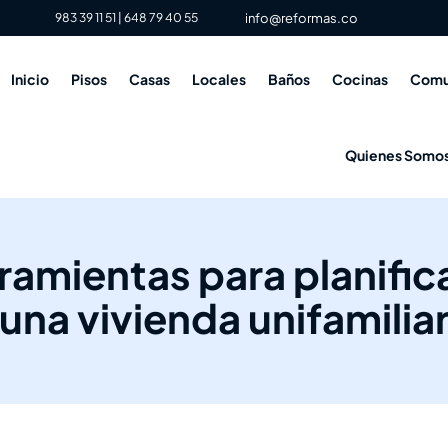
983 39 11 51
|
648 79 40 55
info@reformas.co
Inicio
Pisos
Casas
Locales
Baños
Cocinas
Comu
Quienes Somo
ramientas para planifica
una vivienda unifamilia