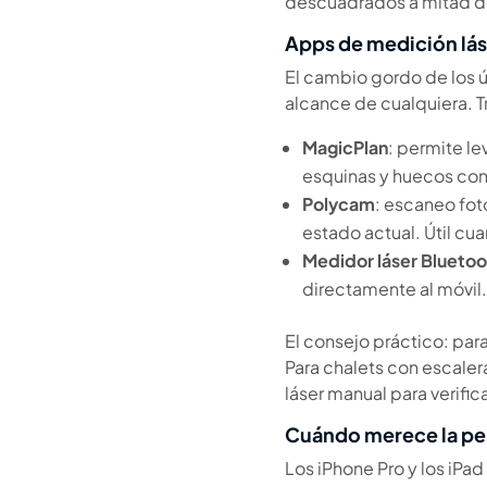
descuadrados a mitad d
Apps de medición lás
El cambio gordo de los ú
alcance de cualquiera. T
MagicPlan
: permite le
esquinas y huecos con
Polycam
: escaneo fot
estado actual. Útil cu
Medidor láser Bluetoo
directamente al móvil.
El consejo práctico: par
Para chalets con escale
láser manual para verifica
Cuándo merece la pen
Los iPhone Pro y los iPa