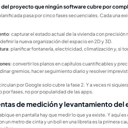
es del proyecto que ningún software cubre por comp
anificada pasa por cinco fases secuenciales. Cada una exig
ento
: capturar el estado actual de la vivienda con precisión 
 definir la nueva organización del espacio en 2D y 3D.
tura
: planificar fontanería, electricidad, climatización y, si t
iones
: convertir los planos en capítulos cuantificables y prec
rdinar gremios, hacer seguimiento diario y resolver imprevist
circulan por Google solo cubre la fase 2. Y a veces ni siquier
o por fases, no por popularidad de las apps.
entas de medición y levantamiento del 
bique en pantalla hay que medir lo que ya existe. Y aquí es 
on un metro de cinta y un boli en una libreta es la primera 