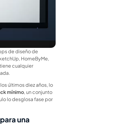
pps de diseño de
D, SketchUp, HomeByMe,
 tiene cualquier
cada.
os últimos diez años, lo
ack mínimo
, un conjunto
ulo lo desglosa fase por
 para una