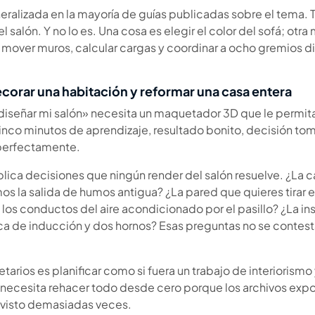
eralizada en la mayoría de guías publicadas sobre el tema.
 salón. Y no lo es. Una cosa es elegir el color del sofá; otra
, mover muros, calcular cargas y coordinar a ocho gremios di
ecorar una habitación y reformar una casa entera
iseñar mi salón» necesita un maquetador 3D que le permit
inco minutos de aprendizaje, resultado bonito, decisión tom
perfectamente.
ica decisiones que ningún render del salón resuelve. ¿La ca
s la salida de humos antigua? ¿La pared que quieres tirar 
los conductos del aire acondicionado por el pasillo? ¿La ins
ca de inducción y dos hornos? Esas preguntas no se contes
tarios es planificar como si fuera un trabajo de interiorism
necesita rehacer todo desde cero porque los archivos expor
e visto demasiadas veces.