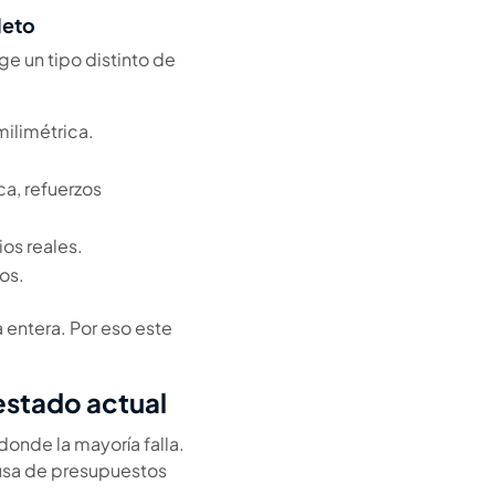
leto
e un tipo distinto de
milimétrica.
oca, refuerzos
ios reales.
os.
a entera. Por eso este
estado actual
donde la mayoría falla.
causa de presupuestos