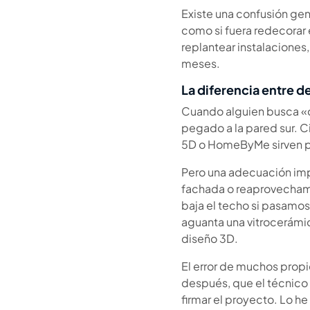
Existe una confusión gen
como si fuera redecorar el
replantear instalaciones
meses.
La diferencia entre d
Cuando alguien busca «d
pegado a la pared sur. C
5D o HomeByMe sirven 
Pero una adecuación impl
fachada o reaprovechamo
baja el techo si pasamos 
aguanta una vitrocerámi
diseño 3D.
El error de muchos propie
después, que el técnico 
firmar el proyecto. Lo h