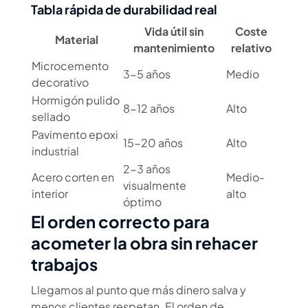
Tabla rápida de durabilidad real
Vida útil sin
Coste
Material
mantenimiento
relativo
Microcemento
3-5 años
Medio
decorativo
Hormigón pulido
8-12 años
Alto
sellado
Pavimento epoxi
15-20 años
Alto
industrial
2-3 años
Acero corten en
Medio-
visualmente
interior
alto
óptimo
El orden correcto para
acometer la obra sin rehacer
trabajos
Llegamos al punto que más dinero salva y
menos clientes respetan. El orden de