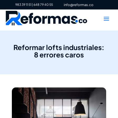
983 39 11 51
|
648 79 40 55
info@reformas.co
Reformar lofts industriales:
8 errores caros