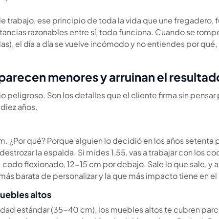
o de trabajo, ese principio de toda la vida que une fregadero, 
tancias razonables entre sí, todo funciona. Cuando se rompe 
s), el día a día se vuelve incómodo y no entiendes por qué
arecen menores y arruinan el resultado
io peligroso. Son los detalles que el cliente firma sin pensa
 diez años.
. ¿Por qué? Porque alguien lo decidió en los años setenta 
 destrozar la espalda. Si mides 1,55, vas a trabajar con los c
: codo flexionado, 12-15 cm por debajo. Sale lo que sale, y 
más barata de personalizar y la que más impacto tiene en el d
uebles altos
didad estándar (35-40 cm), los muebles altos te cubren parc