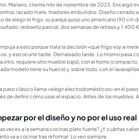
to. Mariano, cliente mío de noviembre de 2023. Encargó 
onitos, lacado mate, tiradores embutidos. Diseño cerrado ant
de elegir el frigo, su pareja quiso uno americano (90 cm d
sultado: rediseño parcial, dos semanas de retraso y 1.400 € 
 empuja a esto porque trata la decisión «qué frigo voy a mete
os, y eso ocurre tarde. Demasiado tarde. Lo mismo pasa co
a vitro, requiere otro mueble bajo), con el horno (compacto, 
da modelo tiene su hueco) y, sobre todo, con el lavavajillas
 a paso clásico llama «elegir electrodomésticos» en el paso 
ués de definir cómo usas el espacio. Antes de los muebles. A
ezar por el diseño y no por el uso real
as veces a la semana cocinas plato fuerte? ¿Y cuántas calien
nto va a cocinar tras reformar. Lo veo siempre.