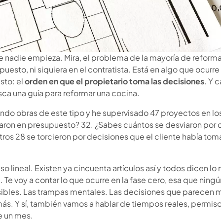
nadie empieza. Mira, el problema de la mayoría de reformas
upuesto, ni siquiera en el contratista. Está en algo que ocur
sto: el
orden en que el propietario toma las decisiones
. Y 
ca una guía para reformar una cocina.
ndo obras de este tipo y he supervisado 47 proyectos en los
ron en presupuesto? 32. ¿Sabes cuántos se desviaron por cu
tros 28 se torcieron por decisiones que el cliente había to
so lineal. Existen ya cincuenta artículos así y todos dicen lo
. Te voy a contar lo que ocurre en la fase cero, esa que ning
visibles. Las trampas mentales. Las decisiones que parecen
ás. Y sí, también vamos a hablar de tiempos reales, permi
e un mes.