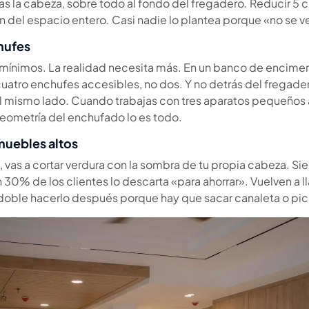
as la cabeza, sobre todo al fondo del fregadero. Reducir 5 
n del espacio entero. Casi nadie lo plantea porque «no se ve
hufes
 mínimos. La realidad necesita más. En un banco de encimer
uatro enchufes accesibles, no dos. Y no detrás del fregade
 el mismo lado. Cuando trabajas con tres aparatos pequeños a
 geometría del enchufado lo es todo.
muebles altos
os, vas a cortar verdura con la sombra de tu propia cabeza. 
 un 30% de los clientes lo descarta «para ahorrar». Vuelven a
 doble hacerlo después porque hay que sacar canaleta o pic