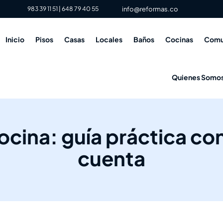
983 39 11 51
|
648 79 40 55
info@reformas.co
Inicio
Pisos
Casas
Locales
Baños
Cocinas
Comu
Quienes Somo
cina: guía práctica con
cuenta