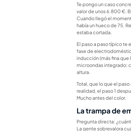
Te pongo un caso concre
valor de unos 6.800 €. B
Cuando llegó el momento 
había un hueco de 75. Re
estaba cortada.
El paso a paso típico te
fase de electrodoméstic
inducción (más fina que l
microondas integrado: ca
altura.
Total, que lo que el paso
realidad, el paso 1 desp
Mucho antes del color.
La trampa de emp
Pregunta directa: ¿cuánt
La gente sobrevalora cuá