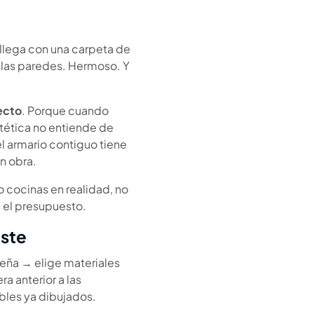
 llega con una carpeta de
 las paredes. Hermoso. Y
yecto
. Porque cuando
estética no entiende de
 armario contiguo tiene
n obra.
cocinas en realidad, no
a el presupuesto.
oste
seña → elige materiales
a anterior a las
bles ya dibujados.