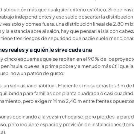
 distribución más que cualquier criterio estético. Si cocinas
rabajo independientes y eso suele descartar la distribución
ives solo y comes fuera, una distribución lineal de 2,80 m bi
 la estancia abre al salón, hay que pensar la isla con cabez
 tiene tres riesgos de seguridad que nadie suele mencionar
es reales y a quién le sirve cada una
ay cinco esquemas que se repiten en el 90% de los proyectos:
o península, que es la prima pobre y a menudo más útil que la
uso, no a un patrón de gusto.
 un solo usuario habitual. Eficiente si no superas los 3 m de
equilibrada para familias con planta cuadrada o casi cuadrad
enamiento, pero exige mínimo 2,40 m entre frentes opuestos 
sonas cocinando a la vez sin chocarse, pero pierdes la pare
oso, pero requiere espacio y previsión de instalaciones (to
ca).