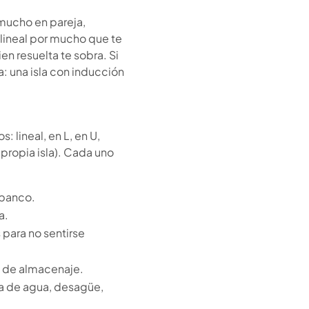
 mucho en pareja,
 lineal por mucho que te
en resuelta te sobra. Si
a: una isla con inducción
.
 lineal, en L, en U,
 propia isla). Cada uno
 banco.
a.
para no sentirse
d de almacenaje.
ma de agua, desagüe,