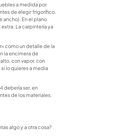
muebles a medida por
es de elegir frigorífico.
e ancho). En el plano
extra. La carpintería ya
r» como un detalle de la
n la encimera de
alto, con vapor, con
 si lo quieres a media
4 debería ser, en
ntes de los materiales.
tas algo y a otra cosa?