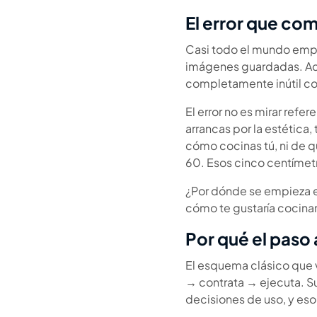
El error que com
Casi todo el mundo empie
imágenes guardadas. Aca
completamente inútil co
El error no es mirar refer
arrancas por la estética,
cómo cocinas tú, ni de 
60. Esos cinco centímetr
¿Por dónde se empieza e
cómo te gustaría cocinar
Por qué el paso 
El esquema clásico que v
→ contrata → ejecuta. Su
decisiones de uso, y es