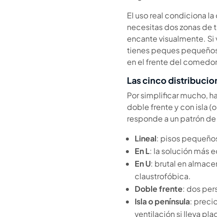
El uso real condiciona la
necesitas dos zonas de t
encante visualmente. Si v
tienes peques pequeños y
en el frente del comedor
Las cinco distribucion
Por simplificar mucho, h
doble frente y con isla (
responde a un patrón de 
Lineal
: pisos pequeños,
En L
: la solución más 
En U
: brutal en almac
claustrofóbica.
Doble frente
: dos per
Isla o península
: preci
ventilación si lleva pla