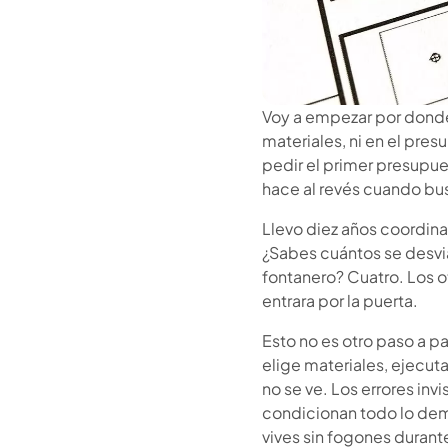
Voy a empezar por donde 
materiales, ni en el pres
pedir el primer presupue
hace al revés cuando bus
Llevo diez años coordina
¿Sabes cuántos se desvia
fontanero? Cuatro. Los o
entrara por la puerta.
Esto no es otro paso a pa
elige materiales, ejecuta
no se ve. Los errores in
condicionan todo lo dem
vives sin fogones durant