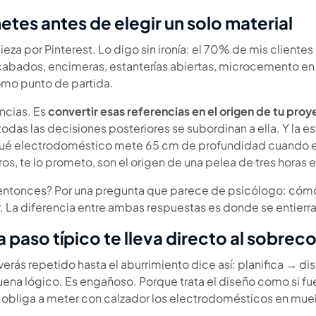
etes antes de elegir un solo material
za por Pinterest. Lo digo sin ironía: el 70% de mis clientes
bados, encimeras, estanterías abiertas, microcemento en
mo punto de partida.
encias. Es
convertir esas referencias en el origen de tu pro
 todas las decisiones posteriores se subordinan a ella. Y la 
qué electrodoméstico mete 65 cm de profundidad cuando el
os, te lo prometo, son el origen de una pelea de tres horas e
ntonces? Por una pregunta que parece de psicólogo: cómo 
. La diferencia entre ambas respuestas es donde se entierr
a paso típico te lleva directo al sobrec
erás repetido hasta el aburrimiento dice así: planifica → di
ena lógico. Es engañoso. Porque trata el diseño como si fuer
o obliga a meter con calzador los electrodomésticos en mue