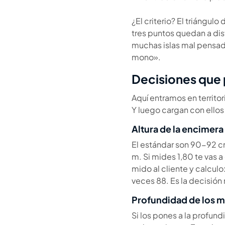
¿El criterio? El triángul
tres puntos quedan a dis
muchas islas mal pensada
mono».
Decisiones que p
Aquí entramos en territor
Y luego cargan con ellos
Altura de la encimera
El estándar son 90-92 cm
m. Si mides 1,80 te vas a
mido al cliente y calculo
veces 88. Es la decisión 
Profundidad de los m
Si los pones a la profun